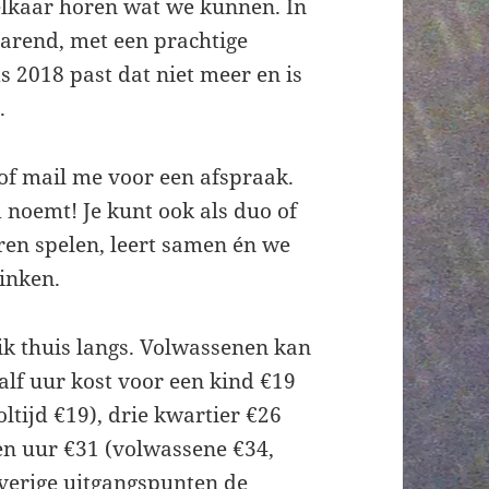
e elkaar horen wat we kunnen. In
arend, met een prachtige
ds 2018 past dat niet meer en is
.
 of mail me voor een afspraak.
d noemt! Je kunt ook als duo of
eren spelen, leert samen én we
inken.
k thuis langs. Volwassenen kan
alf uur kost voor een kind €19
tijd €19), drie kwartier €26
een uur €31 (volwassene €34,
overige uitgangspunten de