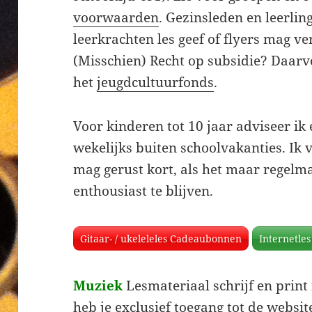
voorwaarden
. Gezinsleden en leerlin
leerkrachten les geef of flyers mag ve
(Misschien) Recht op subsidie? Daarv
het
jeugdcultuurfonds
.
Voor kinderen tot 10 jaar adviseer ik 
wekelijks buiten schoolvakanties. Ik v
mag gerust kort, als het maar regelmat
enthousiast te blijven.
Gitaar- / ukeleleles Cadeaubonnen
Internetles
Muziek
Lesmateriaal schrijf en print i
heb je exclusief toegang tot de websi