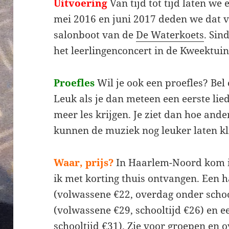
Uitvoering
Van tijd tot tijd laten w
mei 2016 en juni 2017 deden we dat v
salonboot van de
De Waterkoets
. Sin
het leerlingenconcert in de Kweektuin
Proefles
Wil je ook een proefles? Bel
Leuk als je dan meteen een eerste lie
meer les krijgen. Je ziet dan hoe and
kunnen de muziek nog leuker laten kl
Waar, prijs?
In Haarlem-Noord kom i
ik met korting thuis ontvangen. Een h
(volwassene €22, overdag onder school
(volwassene €29, schooltijd €26) en 
schooltijd €31). Zie voor groepen en 